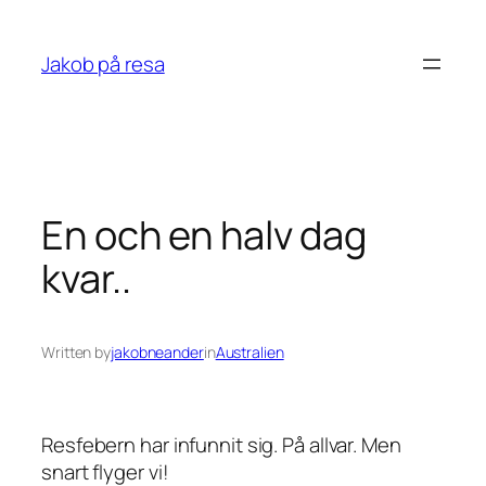
Skip
to
Jakob på resa
content
En och en halv dag
kvar..
Written by
jakobneander
in
Australien
Resfebern har infunnit sig. På allvar. Men
snart flyger vi!