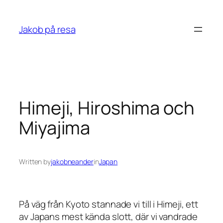
Skip
to
Jakob på resa
content
Himeji, Hiroshima och
Miyajima
Written by
jakobneander
in
Japan
På väg från Kyoto stannade vi till i Himeji, ett
av Japans mest kända slott, där vi vandrade