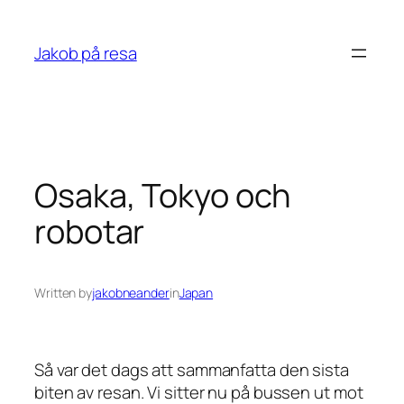
Skip
to
Jakob på resa
content
Osaka, Tokyo och
robotar
Written by
jakobneander
in
Japan
Så var det dags att sammanfatta den sista
biten av resan. Vi sitter nu på bussen ut mot